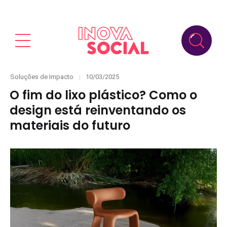
Categories
Posted
Soluções de Impacto
10/03/2025
on
O fim do lixo plástico? Como o
design está reinventando os
materiais do futuro