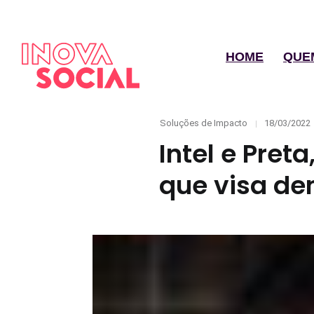
HOME
QUE
Categories
Posted
Soluções de Impacto
18/03/2022
on
Intel e Pret
que visa de