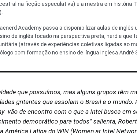
cestral na ficção especulativa) e a mestra em história Ta
).
etaenerd Academy passa a disponibilizar aulas de inglê
sino de inglês focado na perspectiva preta, nerd e que 
itária (através de experiências coletivas ligadas ao m
ólogo com formação no ensino de língua inglesa André 
ualdade que possuímos, mas alguns grupos têm mui
des gritantes que assolam o Brasil e o mundo. Par
 vão de encontro com o que a Intel busca em su
cimento democrático para todos” salienta, Robert
er da América Latina do WIN (Women at Intel Net