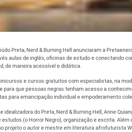
teúdo Preta, Nerd & Burning Hell anunciaram a Pretaener
és aulas de inglês, oficinas de estudo e conectando con
d, de maneira acessível e didática.
minicursos e cursos gratuitos com especialistas, na mod
ade para que pessoas negras tenham acesso a conhecime
as para emancipação individual e empoderamento cole
e idealizadora do Preta, Nerd & Burning Hell, Anne Quiang
 estudos (o Horror Negro), organização e escrita. Além d
o projeto o autor e mestre em literatura afrofuturista