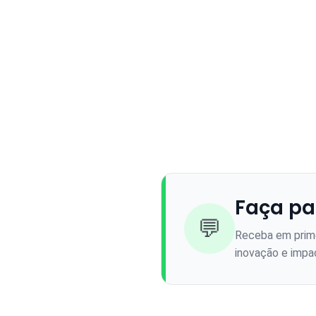
Faça pa
💬
Receba em prime
inovação e impac