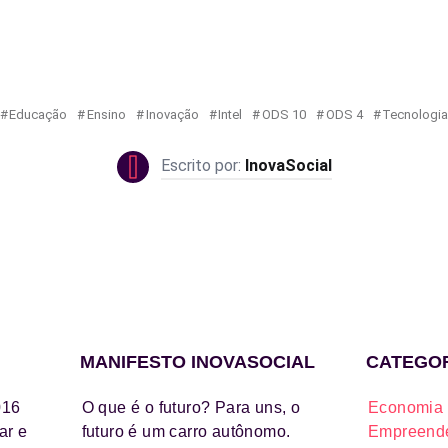
Educação
Ensino
Inovação
Intel
ODS 10
ODS 4
Tecnologi
InovaSocial
MANIFESTO INOVASOCIAL
CATEGO
016
O que é o futuro? Para uns, o
Economia 
ar e
futuro é um carro autônomo.
Empreende