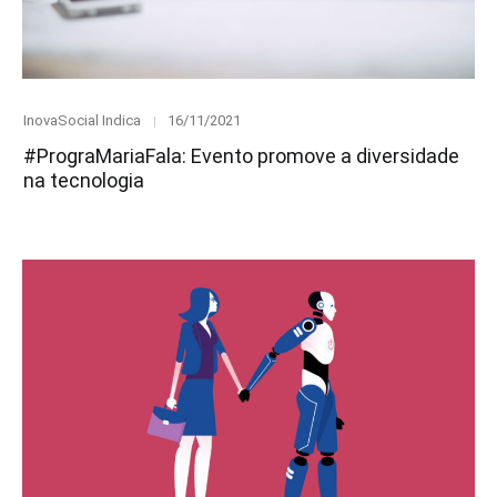
Category
Posted
InovaSocial Indica
16/11/2021
on
#PrograMariaFala: Evento promove a diversidade
na tecnologia