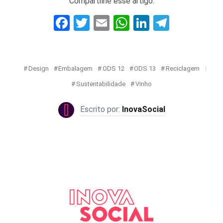
Compartilhe esse artigo:
Facebook
Twitter
Email
WhatsApp
LinkedIn
Telegr
Design
Embalagem
ODS 12
ODS 13
Reciclagem
Sustentabilidade
Vinho
InovaSocial