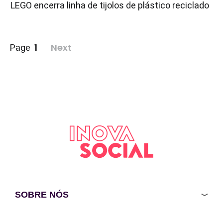
LEGO encerra linha de tijolos de plástico reciclado
Paginação
1
Next
Page
de
posts
SOBRE NÓS