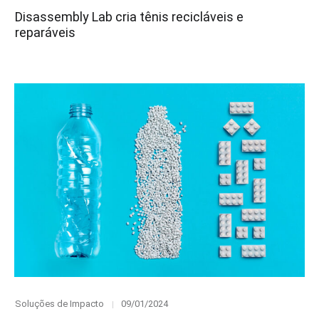
on
Disassembly Lab cria tênis recicláveis e
reparáveis
Category
Posted
Soluções de Impacto
09/01/2024
on