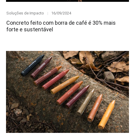
Category
Posted
Soluções de Impacto
16/09/2024
on
Concreto feito com borra de café é 30% mais
forte e sustentável