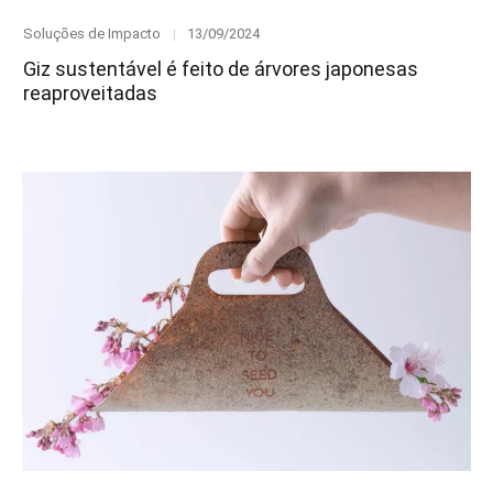
Category
Posted
Soluções de Impacto
13/09/2024
on
Giz sustentável é feito de árvores japonesas
reaproveitadas