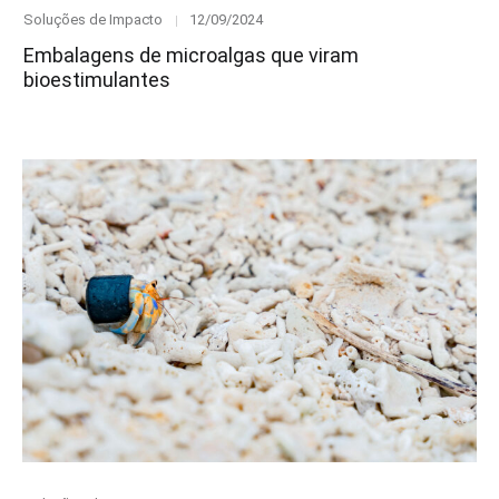
Category
Posted
Soluções de Impacto
12/09/2024
on
Embalagens de microalgas que viram
bioestimulantes