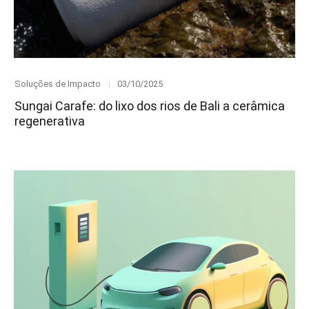
Category
Posted
Soluções de Impacto
03/10/2025
on
Sungai Carafe: do lixo dos rios de Bali a cerâmica
regenerativa