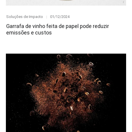
Category
Posted
Soluções de Impacto
01/12/2024
on
Garrafa de vinho feita de papel pode reduzir
emissões e custos