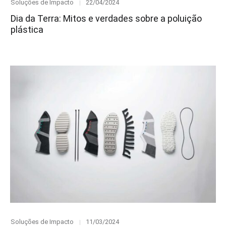
Category
Posted
Soluções de Impacto
22/04/2024
on
Dia da Terra: Mitos e verdades sobre a poluição
plástica
Category
Posted
Soluções de Impacto
11/03/2024