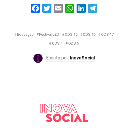
Facebook
Twitter
Email
WhatsApp
LinkedIn
Telegr
Educação
Festival LED
ODS 10
ODS 16
ODS 17
ODS 4
ODS 5
InovaSocial