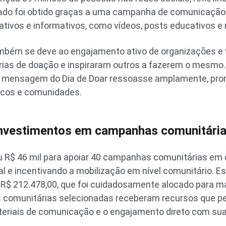
ado foi obtido graças a uma campanha de comunicação e
tivos e informativos, como vídeos, posts educativos e m
mbém se deve ao engajamento ativo de organizações e v
rias de doação e inspiraram outros a fazerem o mesm
 a mensagem do Dia de Doar ressoasse amplamente, pro
icos e comunidades.
nvestimentos em campanhas comunitári
u R$ 46 mil para apoiar 40 campanhas comunitárias em di
l e incentivando a mobilização em nível comunitário. Es
R$ 212.478,00, que foi cuidadosamente alocado para ma
omunitárias selecionadas receberam recursos que per
teriais de comunicação e o engajamento direto com su