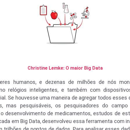
Christine Lemke: O maior Big Data
 seres humanos, e dezenas de milhões de nós mo
mo relógios inteligentes, e também com dispositivo
rial. Se houvesse uma maneira de agregar todos esses 
os, mas pesquisáveis, os pesquisadores do campo
o desenvolvimento de medicamentos, estudos de esti
cada em Big Data, desenvolveu essa ferramenta com i
m trilhões de pontos de dados. Para analisar esses dad