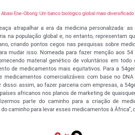
Abasi Ene-Obong: Um banco biológico global mais diversificado
aça atrapalhar a era da medicina personalizada: a
a na população global e, no entanto, representam q
o, criando pontos cegos nas pesquisas sobre medic
ra mudar isso. Nomeada para fazer menção aos 54 p
ornecendo material genético de voluntários em todo 
ento de medicamentos mais equitativos. Para a 54ge
 medicamentos comercializáveis com base no DNA d
 disso: assim, ao fazer parceria com empresas, a 54ge
países africanos nos planos de marketing de quaisqu
fizermos parte do caminho para a criação de med
do caminho para levar esses medicamentos à África”, di