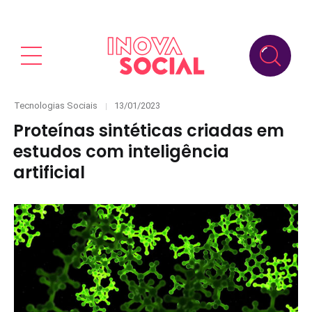
Categories
Posted
Tecnologias Sociais
13/01/2023
on
Proteínas sintéticas criadas em
estudos com inteligência
artificial