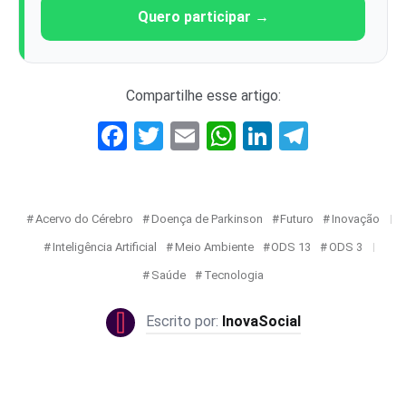
Quero participar →
Compartilhe esse artigo:
Facebook
Twitter
Email
WhatsApp
LinkedIn
Telegr
Acervo do Cérebro
Doença de Parkinson
Futuro
Inovação
Inteligência Artificial
Meio Ambiente
ODS 13
ODS 3
Saúde
Tecnologia
InovaSocial