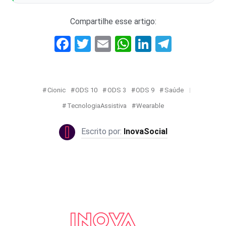
Compartilhe esse artigo:
Facebook
Twitter
Email
WhatsApp
LinkedIn
Telegr
Cionic
ODS 10
ODS 3
ODS 9
Saúde
TecnologiaAssistiva
Wearable
InovaSocial