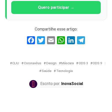
Quero participar →
Compartilhe esse artigo:
Facebook
Twitter
Email
WhatsApp
LinkedIn
Telegr
CLIU
Coronavírus
Design
Máscara
ODS 3
ODS 9
Saúde
Tecnologia
InovaSocial