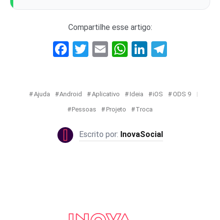
Compartilhe esse artigo:
Facebook
Twitter
Email
WhatsApp
LinkedIn
Telegr
Ajuda
Android
Aplicativo
Ideia
iOS
ODS 9
Pessoas
Projeto
Troca
InovaSocial