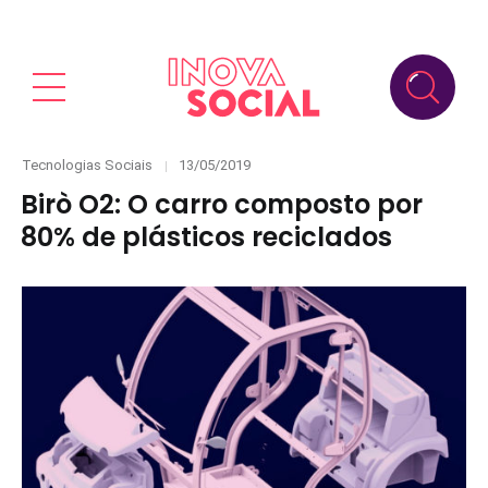
Categories
Posted
Tecnologias Sociais
13/05/2019
on
Birò O2: O carro composto por
80% de plásticos reciclados