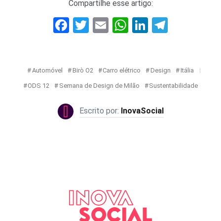
Compartilhe esse artigo:
Facebook
Twitter
Email
WhatsApp
LinkedIn
Telegr
Automóvel
Birò O2
Carro elétrico
Design
Itália
ODS 12
Semana de Design de Milão
Sustentabilidade
InovaSocial