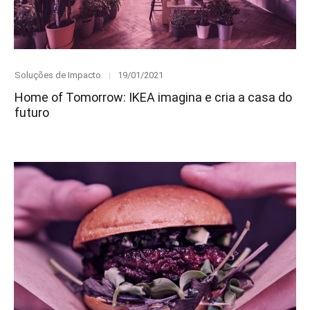
Category
Posted
Soluções de Impacto
19/01/2021
on
Home of Tomorrow: IKEA imagina e cria a casa do
futuro