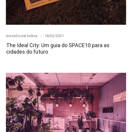
Category
Posted
InovaSocial Indica
18/02/2021
on
The Ideal City: Um guia do SPACE10 para as
cidades do futuro