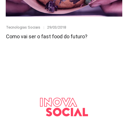
Category
Posted
Tecnologias Sociais
29/03/2018
on
Como vai ser o fast food do futuro?