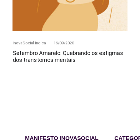
Category
Posted
InovaSocial Indica
16/09/2020
on
Setembro Amarelo: Quebrando os estigmas
dos transtornos mentais
MANIFESTO INOVASOCIAL
CATEGO