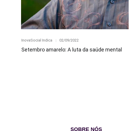
Category
Posted
InovaSocial Indica
02/09/2022
on
Setembro amarelo: A luta da saúde mental
SOBRE NÓS