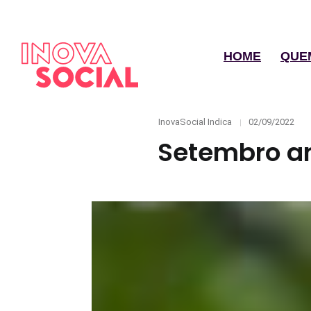
HOME
QUE
Categories
Posted
InovaSocial Indica
02/09/2022
on
Setembro am