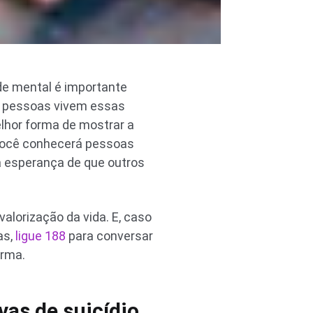
e mental é importante
s, pessoas vivem essas
elhor forma de mostrar a
 você conhecerá pessoas
a esperança de que outros
alorização da vida. E, caso
as,
ligue 188
para conversar
orma.
vas de suicídio