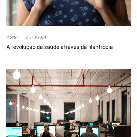
Category
Posted
Inova+
21/10/2024
on
A revolução da saúde através da filantropia