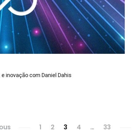
A e inovação com Daniel Dahis
ious
1
2
3
4
…
33
Page
Page
Page
Page
Page