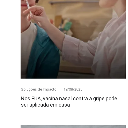
Category
Posted
Soluções de Impacto
19/08/2025
on
Nos EUA, vacina nasal contra a gripe pode
ser aplicada em casa