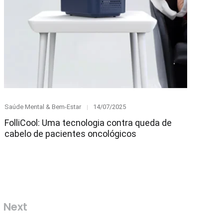
Category
Posted
Saúde Mental & Bem-Estar
14/07/2025
on
FolliCool: Uma tecnologia contra queda de
cabelo de pacientes oncológicos
Next