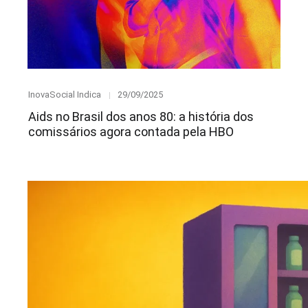
Category
Posted
InovaSocial Indica
29/09/2025
on
Aids no Brasil dos anos 80: a história dos
comissários agora contada pela HBO