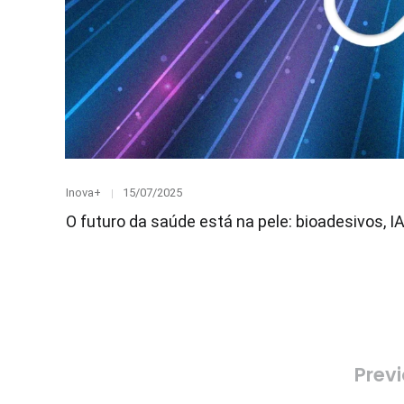
Category
Posted
Inova+
15/07/2025
on
O futuro da saúde está na pele: bioadesivos, I
Paginação
Prev