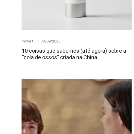
Category
Posted
Inova+
30/09/2025
on
10 coisas que sabemos (até agora) sobre a
“cola de ossos” criada na China