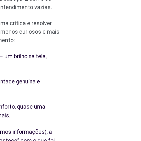
entendimento vazias.
a crítica e resolver
o menos curiosos e mais
mento:
 um brilho na tela,
ontade genuína e
onforto, quase uma
mais.
mos informações), a
bastece” com o que foi