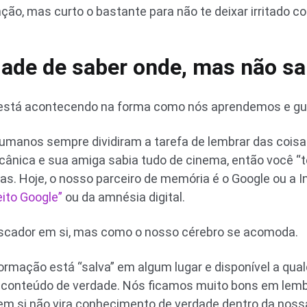
ção, mas curto o bastante para não te deixar irritado c
idade de saber onde, mas não sa
 está acontecendo na forma como nós aprendemos e gu
umanos sempre dividiram a tarefa de lembrar das coisa
cânica e sua amiga sabia tudo de cinema, então você “te
 Hoje, o nosso parceiro de memória é o Google ou a Intel
eito Google”
ou da amnésia digital.
uscador em si, mas como o nosso cérebro se acomoda.
ormação está “salva” em algum lugar e disponível a qu
 conteúdo de verdade. Nós ficamos muito bons em lem
em si não vira conhecimento de verdade dentro da nos