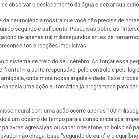
z de observar o deslocamento da água e deixar sua curi
 da neurociência mostra que você não precisa de horas
 único segundo é suficiente. Pesquisas sobre as “interv
gatório de apenas mil milissegundos antes de tomarm
preconceitos e reações impulsivas.
 o sistema de freio do seu cérebro. Ao forçar essa pe
é-frontal – a parte responsável pelo controle e pela ló
a amígdala, onde mora nossa impulsividade. Esse proce
ro cancela uma ação automática já programada para dar
misso neural com uma ação ocorre apenas 100 milisse
ndo é um oceano de tempo para a consciência agir, imp
r palavras agressivas ou sacar o telefone no bolso só par
evador não chega. Esse “segundo de ouro” é o equilíbrio