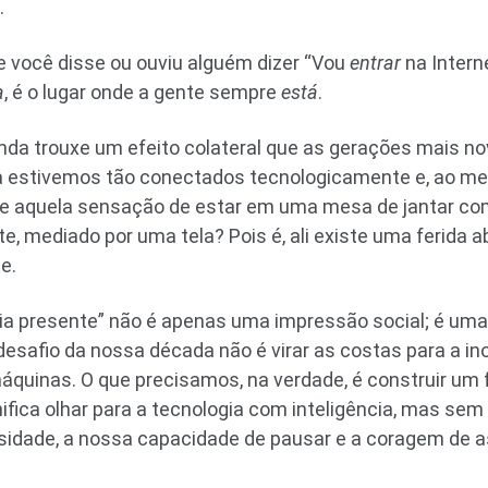
.
ue você disse ou ouviu alguém dizer “Vou
entrar
na Intern
a
, é o lugar onde a gente sempre
está
.
da trouxe um efeito colateral que as gerações mais no
ca estivemos tão conectados tecnologicamente e, ao 
be aquela sensação de estar em uma mesa de jantar c
, mediado por uma tela? Pois é, ali existe uma ferida 
e.
a presente” não é apenas uma impressão social; é uma
esafio da nossa década não é virar as costas para a i
máquinas. O que precisamos, na verdade, é construir um 
ifica olhar para a tecnologia com inteligência, mas sem
iosidade, a nossa capacidade de pausar e a coragem de