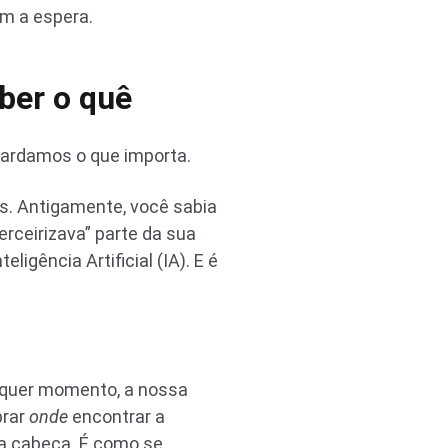
om a espera.
ber o quê
ardamos o que importa.
s. Antigamente, você sabia
rceirizava” parte da sua
igência Artificial (IA). E é
alquer momento, a nossa
brar
onde
encontrar a
sa cabeça. É como se