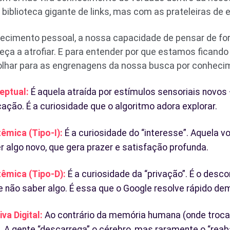
iblioteca gigante de links, mas com as prateleiras de 
cimento pessoal, a nossa capacidade de pensar de form
a a atrofiar. E para entender por que estamos ficand
lhar para as engrenagens da nossa busca por conheci
eptual:
É aquela atraída por estímulos sensoriais novos –
ação. É a curiosidade que o algoritmo adora explorar.
êmica (Tipo-I):
É a curiosidade do “interesse”. Aquela v
r algo novo, que gera prazer e satisfação profunda.
têmica (Tipo-D):
É a curiosidade da “privação”. É o desc
e não saber algo. É essa que o Google resolve rápido de
va Digital:
Ao contrário da memória humana (onde troca
ral. A gente “descarrega” o cérebro, mas raramente o “rea