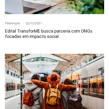
Category
Posted
Filantropia
22/12/2021
on
Edital TransforME busca parceria com ONGs
focadas em impacto social