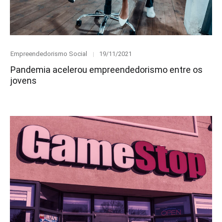
Category
Posted
Empreendedorismo Social
19/11/2021
on
Pandemia acelerou empreendedorismo entre os
jovens