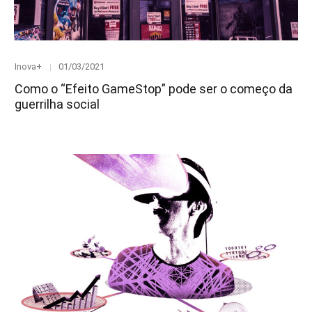
Category
Posted
Inova+
01/03/2021
on
Como o “Efeito GameStop” pode ser o começo da
guerrilha social