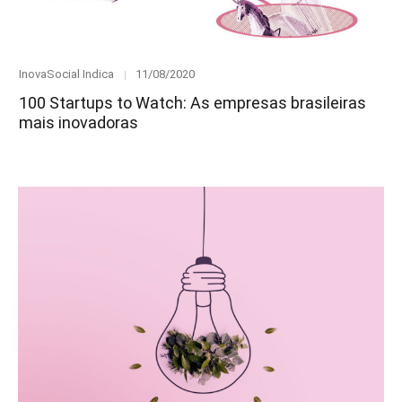
Category
Posted
InovaSocial Indica
11/08/2020
on
100 Startups to Watch: As empresas brasileiras
mais inovadoras