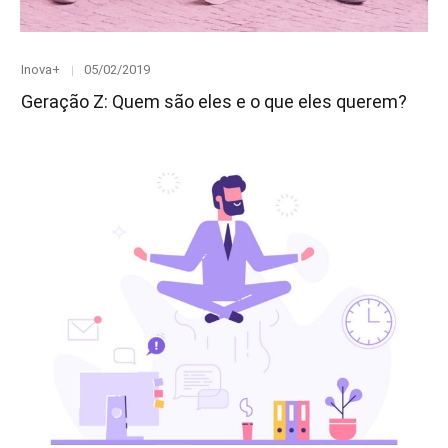
Category
Posted
Inova+
05/02/2019
on
Geração Z: Quem são eles e o que eles querem?