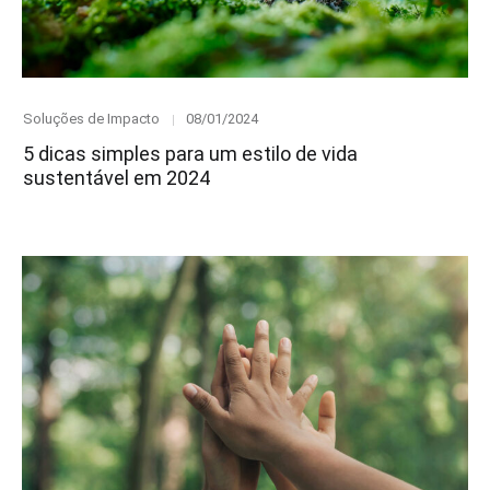
Category
Posted
Soluções de Impacto
08/01/2024
on
5 dicas simples para um estilo de vida
sustentável em 2024