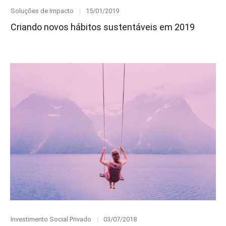
Category
Posted
Soluções de Impacto
15/01/2019
on
Criando novos hábitos sustentáveis em 2019
Category
Posted
Investimento Social Privado
03/07/2018