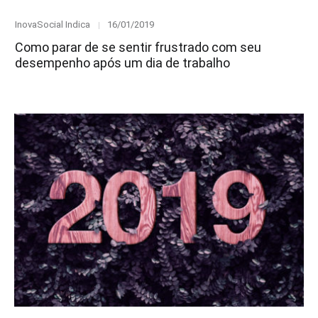
Category
Posted
InovaSocial Indica
16/01/2019
on
Como parar de se sentir frustrado com seu
desempenho após um dia de trabalho