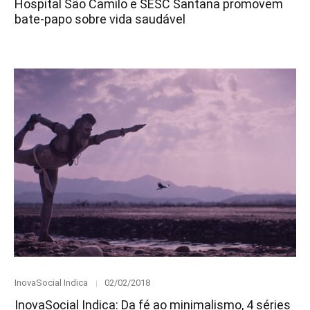
Hospital São Camilo e SESC Santana promovem
bate-papo sobre vida saudável
Category
Posted
InovaSocial Indica
02/02/2018
on
InovaSocial Indica: Da fé ao minimalismo, 4 séries