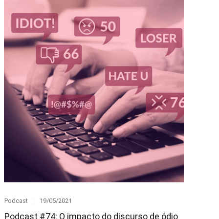
Category
Posted
Podcast
19/05/2021
on
Podcast #74: O impacto do discurso de ódio