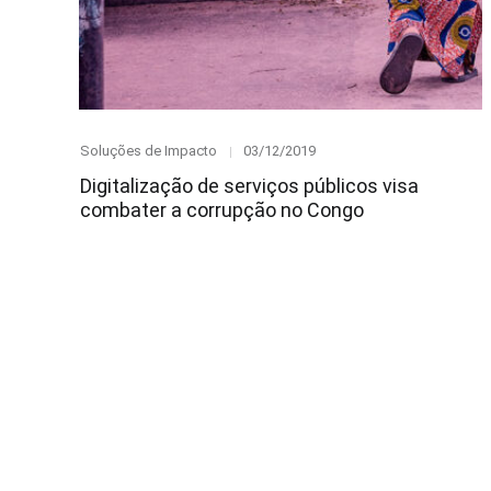
Category
Posted
Soluções de Impacto
03/12/2019
on
Digitalização de serviços públicos visa
combater a corrupção no Congo