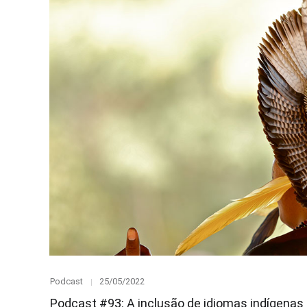
Category
Posted
Podcast
25/05/2022
on
Podcast #93: A inclusão de idiomas indígenas