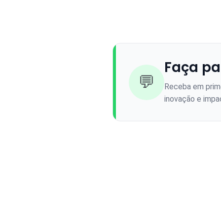
Faça pa
💬
Receba em prime
inovação e impac