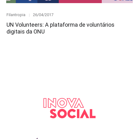
Category
Posted
Filantropia
26/04/2017
on
UN Volunteers: A plataforma de voluntários
digitais da ONU