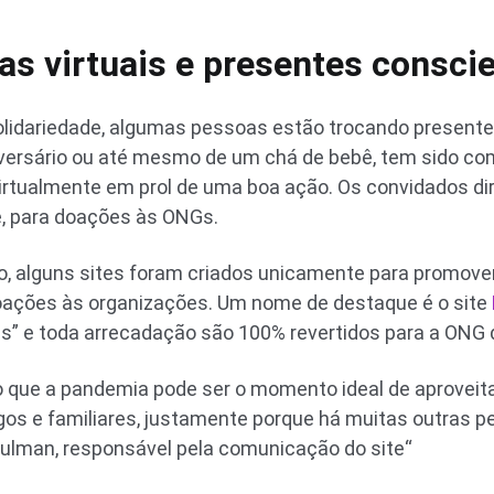
as virtuais e presentes consci
solidariedade, algumas pessoas estão trocando present
niversário ou até mesmo de um chá de bebê, tem sido c
virtualmente em prol de uma boa ação. Os convidados d
e, para doações às ONGs.
so, alguns sites foram criados unicamente para promov
ações às organizações. Um nome de destaque é o site
is” e toda arrecadação são 100% revertidos para a ONG d
 que a pandemia pode ser o momento ideal de aprovei
gos e familiares, justamente porque há muitas outras 
hulman, responsável pela comunicação do site“