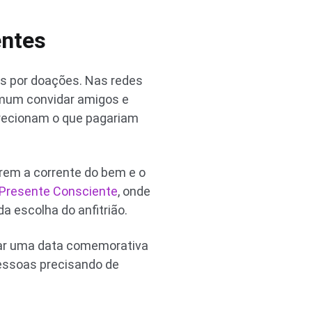
entes
es por doações. Nas redes
omum convidar amigos e
irecionam o que pagariam
erem a corrente do bem e o
Presente Consciente
, onde
a escolha do anfitrião.
tar uma data comemorativa
pessoas precisando de