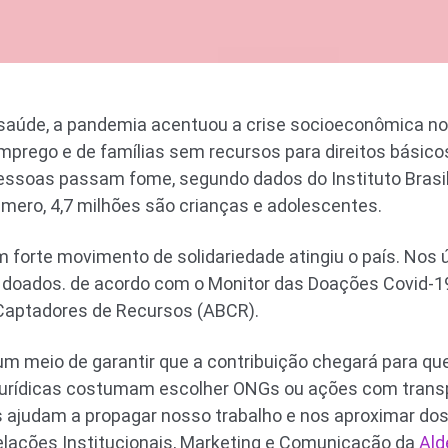
saúde, a pandemia acentuou a crise socioeconômica no p
prego e de famílias sem recursos para direitos básico
essoas passam fome, segundo dados do Instituto Brasil
úmero, 4,7 milhões são crianças e adolescentes.
m forte movimento de solidariedade atingiu o país. Nos
 doados. de acordo com o Monitor das Doações Covid-19
 Captadores de Recursos (ABCR).
m meio de garantir que a contribuição chegará para q
e jurídicas costumam escolher ONGs ou ações com trans
s ajudam a propagar nosso trabalho e nos aproximar dos 
elações Institucionais, Marketing e Comunicação da
Ald