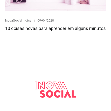
Category
Posted
InovaSocial Indica
09/04/2020
on
10 coisas novas para aprender em alguns minutos