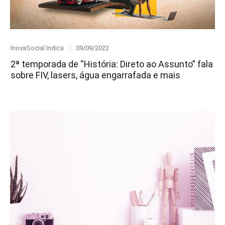
Category
Posted
InovaSocial Indica
09/09/2022
on
2ª temporada de “História: Direto ao Assunto” fala
sobre FIV, lasers, água engarrafada e mais