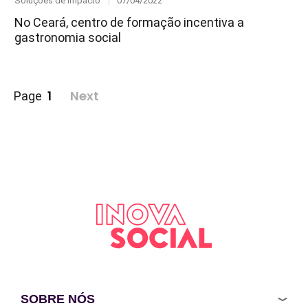
Soluções de Impacto
07/04/2022
on
No Ceará, centro de formação incentiva a
gastronomia social
Paginação
1
Next
Page
de
posts
SOBRE NÓS