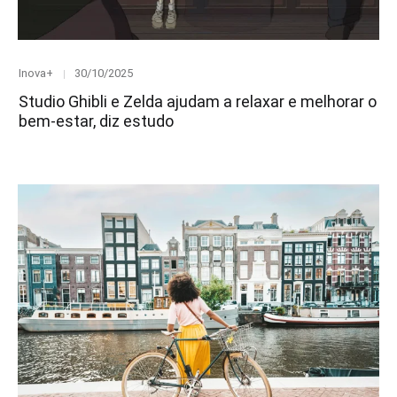
Category
Posted
Inova+
30/10/2025
on
Studio Ghibli e Zelda ajudam a relaxar e melhorar o
bem-estar, diz estudo