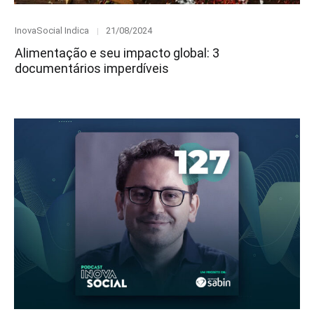
Category
Posted
InovaSocial Indica
21/08/2024
on
Alimentação e seu impacto global: 3
documentários imperdíveis