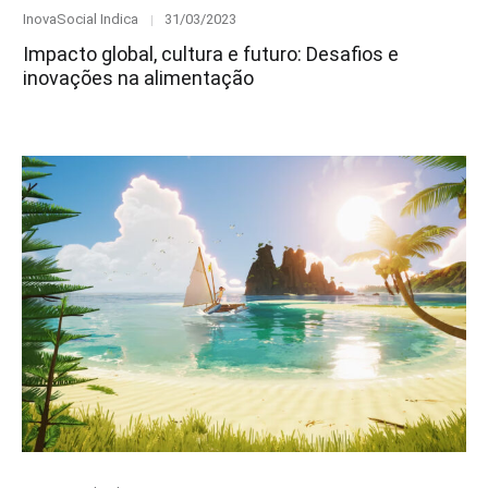
Category
Posted
InovaSocial Indica
31/03/2023
on
Impacto global, cultura e futuro: Desafios e
inovações na alimentação