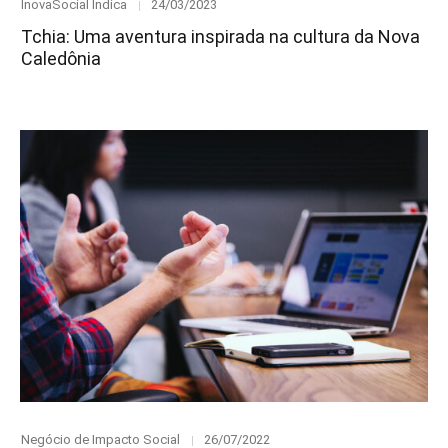
Category
Posted
InovaSocial Indica
24/03/2023
on
Tchia: Uma aventura inspirada na cultura da Nova
Caledônia
Category
Posted
Negócio de Impacto Social
26/07/2022