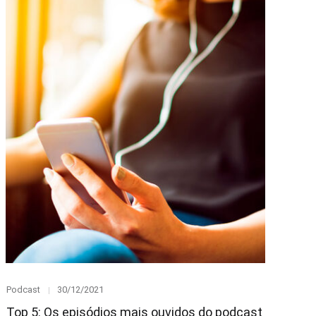
Category
Posted
Podcast
30/12/2021
on
Top 5: Os episódios mais ouvidos do podcast