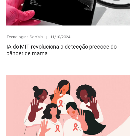
Category
Posted
Tecnologias Sociais
11/10/2024
on
IA do MIT revoluciona a detecção precoce do
câncer de mama