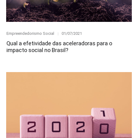
Category
Posted
Empreendedorismo Social
01/07/2021
on
Qual a efetividade das aceleradoras para o
impacto social no Brasil?