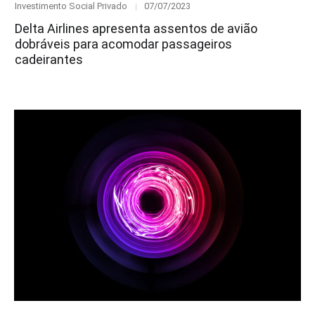
Category
Posted
Investimento Social Privado
07/07/2023
on
Delta Airlines apresenta assentos de avião
dobráveis para acomodar passageiros
cadeirantes