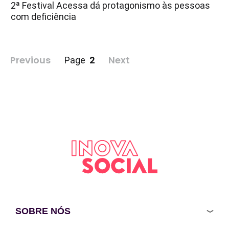
2ª Festival Acessa dá protagonismo às pessoas
com deficiência
Paginação
Previous
2
Next
Page
de
posts
SOBRE NÓS