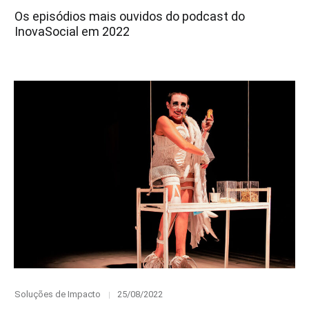
on
Os episódios mais ouvidos do podcast do
InovaSocial em 2022
Category
Posted
Soluções de Impacto
25/08/2022
on