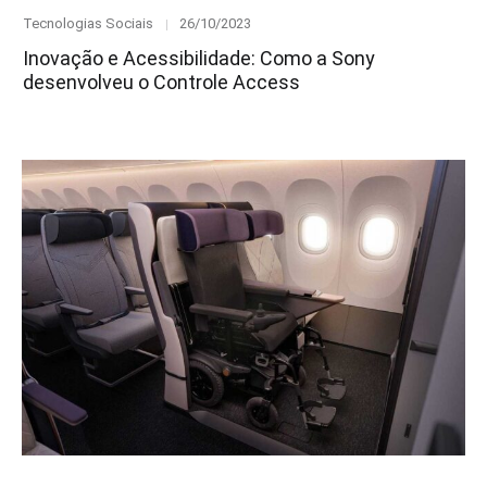
Category
Posted
Tecnologias Sociais
26/10/2023
on
Inovação e Acessibilidade: Como a Sony
desenvolveu o Controle Access