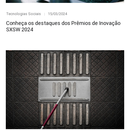
Category
Posted
Tecnologias Sociais
15/03/2024
on
Conheça os destaques dos Prêmios de Inovação
SXSW 2024