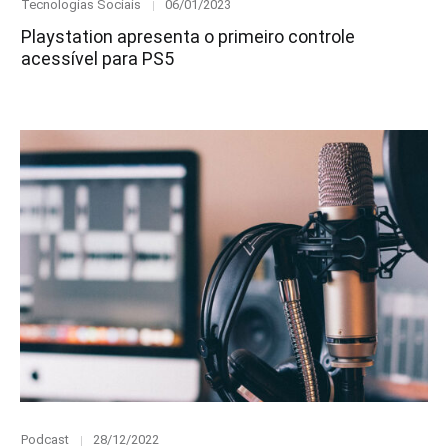
Category
Posted
Tecnologias Sociais
06/01/2023
on
Playstation apresenta o primeiro controle
acessível para PS5
Category
Posted
Podcast
28/12/2022