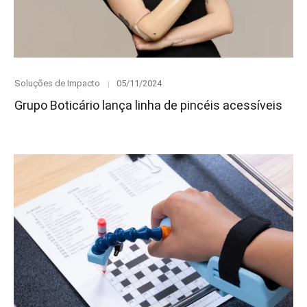
Category
Posted
Soluções de Impacto
05/11/2024
on
Grupo Boticário lança linha de pincéis acessíveis