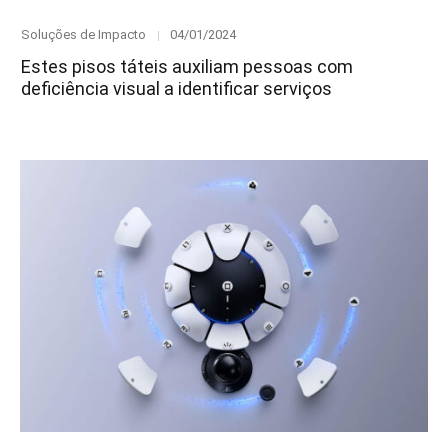
Category
Posted
Soluções de Impacto
04/01/2024
on
Estes pisos táteis auxiliam pessoas com
deficiência visual a identificar serviços