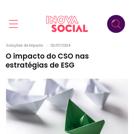
Categories
Posted
Soluções de Impacto
02/07/2024
on
O impacto do CSO nas
estratégias de ESG