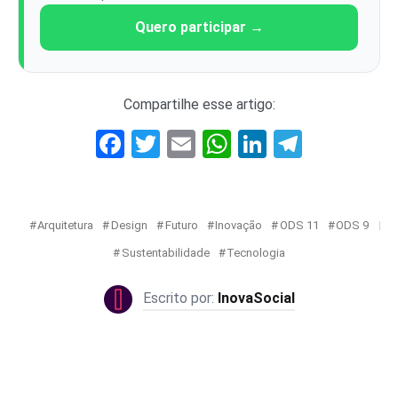
Quero participar →
Compartilhe esse artigo:
Facebook
Twitter
Email
WhatsApp
LinkedIn
Telegr
Arquitetura
Design
Futuro
Inovação
ODS 11
ODS 9
Sustentabilidade
Tecnologia
InovaSocial