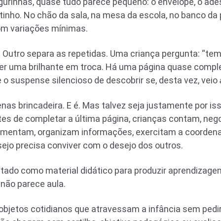
gurinhas, quase tudo parece pequeno: o envelope, o ade
tinho. No chão da sala, na mesa da escola, no banco d
com variações mínimas.
Outro separa as repetidas. Uma criança pergunta: “tem
er uma brilhante em troca. Há uma página quase comple
 o suspense silencioso de descobrir se, desta vez, veio
enas brincadeira. E é. Mas talvez seja justamente por i
ntes de completar a última página, crianças contam, neg
umentam, organizam informações, exercitam a coordena
ejo precisa conviver com o desejo dos outros.
atado como material didático para produzir aprendizagem
não parece aula.
bjetos cotidianos que atravessam a infância sem pedir 