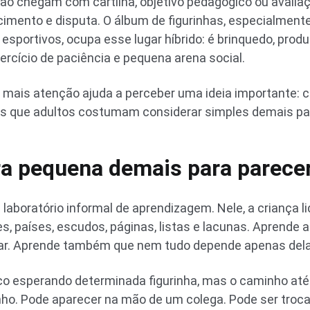
ão chegam com cartilha, objetivo pedagógico ou avali
ncimento e disputa. O álbum de figurinhas, especialmen
sportivos, ocupa esse lugar híbrido: é brinquedo, prod
ercício de paciência e pequena arena social.
om mais atenção ajuda a perceber uma ideia importante:
ões que adultos costumam considerar simples demais pa
a pequena demais para parecer
aboratório informal de aprendizagem. Nele, a criança l
, países, escudos, páginas, listas e lacunas. Aprende a
ciar. Aprende também que nem tudo depende apenas dela
 esperando determinada figurinha, mas o caminho até e
nho. Pode aparecer na mão de um colega. Pode ser troca