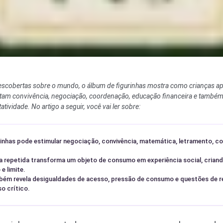
e descobertas sobre o mundo, o álbum de figurinhas mostra como crianças
rcitam convivência, negociação, coordenação, educação financeira e tamb
ividade. No artigo a seguir, você vai ler sobre:
rinhas pode estimular negociação, convivência, matemática, letramento, c
ha repetida transforma um objeto de consumo em experiência social, crian
e limite.
bém revela desigualdades de acesso, pressão de consumo e questões de re
so crítico.