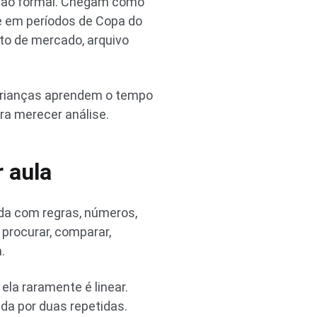
ação formal. Chegam como
te em períodos de Copa do
uto de mercado, arquivo
 crianças aprendem o tempo
ra merecer análise.
 aula
ida com regras, números,
 procurar, comparar,
.
la raramente é linear.
da por duas repetidas.