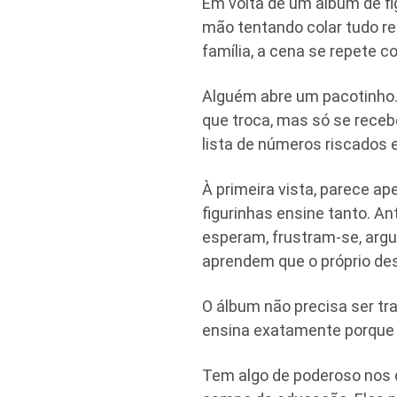
Em volta de um álbum de fi
mão tentando colar tudo re
família, a cena se repete 
Alguém abre um pacotinho. 
que troca, mas só se receb
lista de números riscados e
À primeira vista, parece ap
figurinhas ensine tanto. A
esperam, frustram-se, arg
aprendem que o próprio des
O álbum não precisa ser tr
ensina exatamente porque 
Tem algo de poderoso nos o