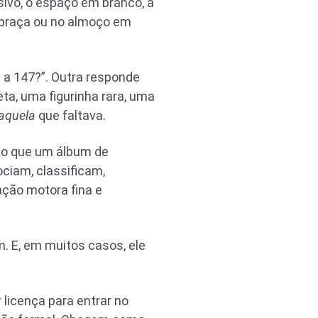
sivo, o espaço em branco, a
a praça ou no almoço em
 a 147?”. Outra responde
ta, uma figurinha rara, uma
aquela
que faltava.
sso que um álbum de
ociam, classificam,
ção motora fina e
. E, em muitos casos, ele
licença para entrar no