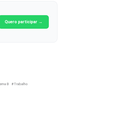
Quero participar →
tema B
Trabalho