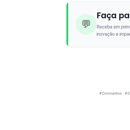
Faça pa
💬
Receba em prime
inovação e impac
Coronavírus
E