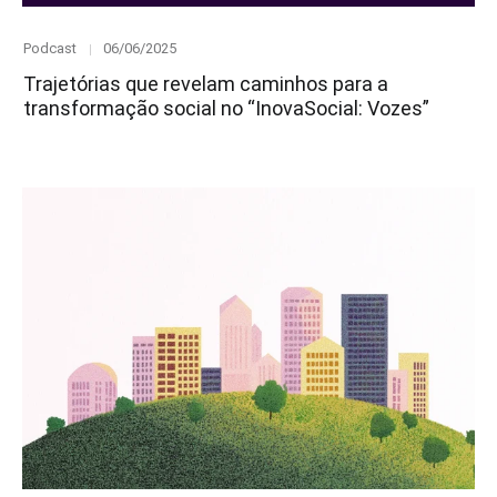
Category
Posted
Podcast
06/06/2025
on
Trajetórias que revelam caminhos para a
transformação social no “InovaSocial: Vozes”