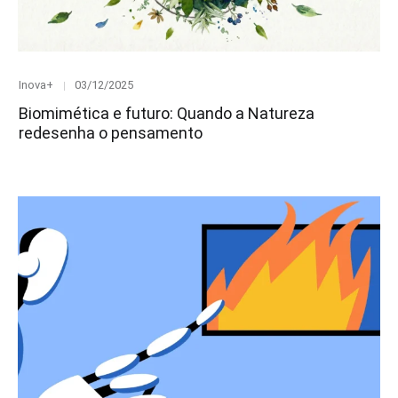
Category
Posted
Inova+
03/12/2025
on
Biomimética e futuro: Quando a Natureza
redesenha o pensamento