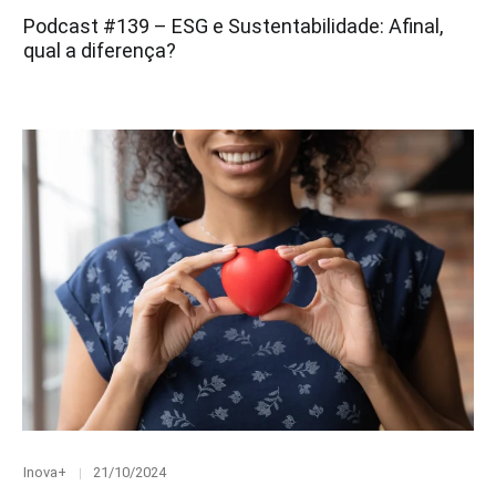
on
Podcast #139 – ESG e Sustentabilidade: Afinal,
qual a diferença?
Category
Posted
Inova+
21/10/2024
on