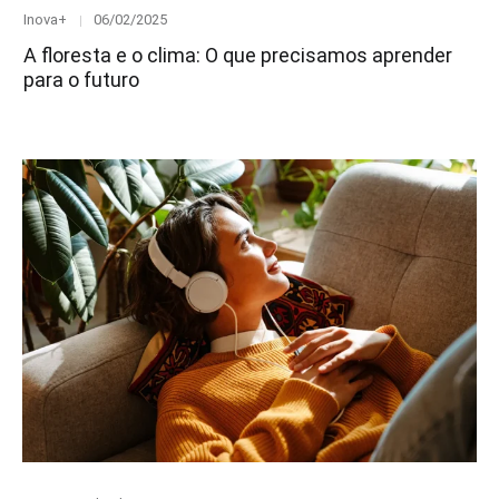
Category
Posted
Inova+
06/02/2025
on
A floresta e o clima: O que precisamos aprender
para o futuro