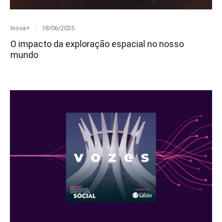
Category
Posted
Inova+
18/06/2025
on
O impacto da exploração espacial no nosso
mundo