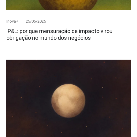
Category
Posted
Inova+
25/06/2025
on
iP&L: por que mensuração de impacto virou
obrigação no mundo dos negócios