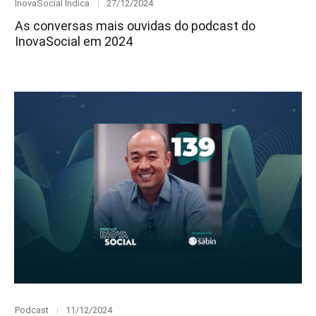
Category
Posted
InovaSocial Indica
27/12/2024
on
As conversas mais ouvidas do podcast do
InovaSocial em 2024
Category
Posted
Podcast
11/12/2024