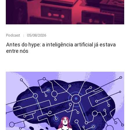
Category
Posted
Podcast
05/08/2026
on
Antes do hype: a inteligência artificial já estava
entre nós