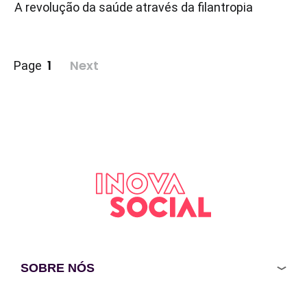
A revolução da saúde através da filantropia
Paginação
1
Next
Page
de
posts
SOBRE NÓS