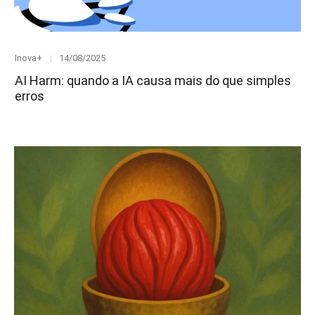
Category
Posted
Inova+
14/08/2025
on
AI Harm: quando a IA causa mais do que simples
erros