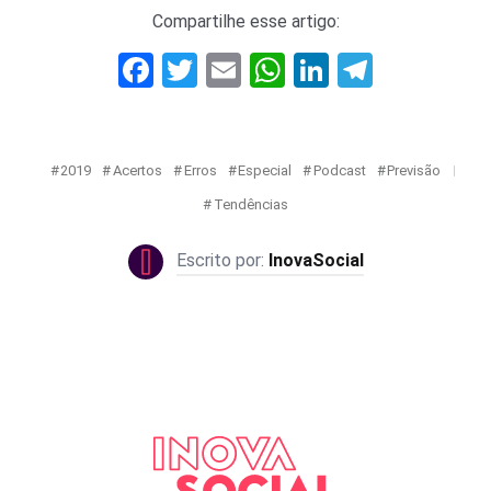
Compartilhe esse artigo:
Facebook
Twitter
Email
WhatsApp
LinkedIn
Telegr
2019
Acertos
Erros
Especial
Podcast
Previsão
Tendências
InovaSocial