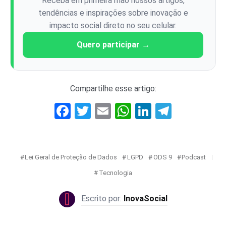
Receba em primeira mão nossos artigos,
tendências e inspirações sobre inovação e
impacto social direto no seu celular.
Quero participar →
Compartilhe esse artigo:
Facebook
Twitter
Email
WhatsApp
LinkedIn
Telegr
Lei Geral de Proteção de Dados
LGPD
ODS 9
Podcast
Tecnologia
InovaSocial