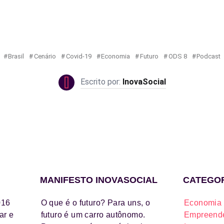
Brasil
Cenário
Covid-19
Economia
Futuro
ODS 8
Podcast
InovaSocial
MANIFESTO INOVASOCIAL
CATEGO
016
O que é o futuro? Para uns, o
Economia 
ar e
futuro é um carro autônomo.
Empreende