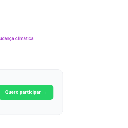
udança climática
Quero participar →