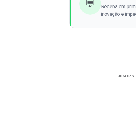
💬
Receba em prime
inovação e impac
Design