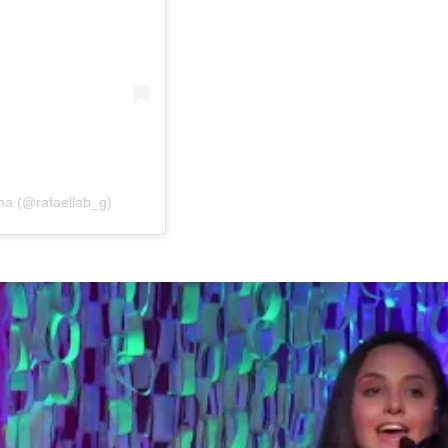
na (@rafaellab_g)