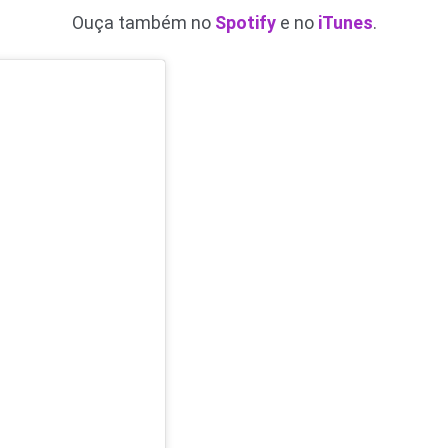
Ouça também no
Spotify
e no
iTunes
.