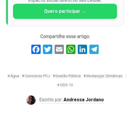
impacto social direto no seu celular.
Quero participar →
Compartilhe esse artigo:
Facebook
Twitter
Email
WhatsApp
LinkedIn
Telegr
Água
Consórcio PCJ
Gestão Pública
Mudanças Climáticas
ODS 13
Andressa Jordano