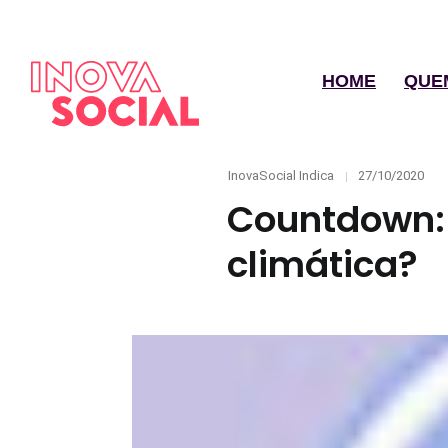
HOME
QUE
Categories
Posted
InovaSocial Indica
27/10/2020
on
Countdown:
climática?