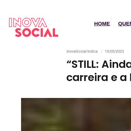
HOME
QUE
Categories
Posted
InovaSocial Indica
15/05/2023
on
“STILL: Aind
carreira e a