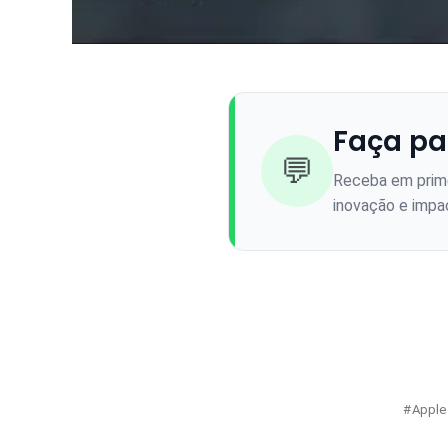
Faça pa
💬
Receba em prime
inovação e impac
Apple