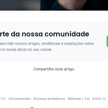
rte da nossa comunidade
ira mão nossos artigos, tendências e inspirações sobre
to social direto no seu celular.
Compartilhe esse artigo:
 TV+
Documentário
Doença de Parkinson
Michael J. Fox
ODS 10