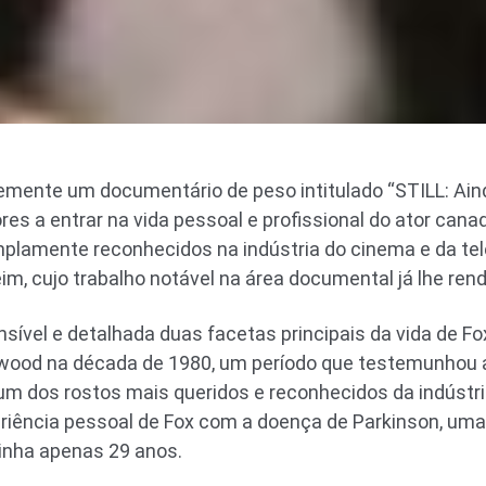
mente um documentário de peso intitulado “STILL: Aind
es a entrar na vida pessoal e profissional do ator canad
plamente reconhecidos na indústria do cinema e da tel
im, cujo trabalho notável na área documental já lhe ren
sível e detalhada duas facetas principais da vida de Fox
wood na década de 1980, um período que testemunhou 
um dos rostos mais queridos e reconhecidos da indústri
eriência pessoal de Fox com a doença de Parkinson, uma
inha apenas 29 anos.