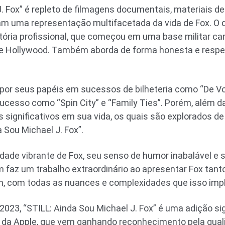
J. Fox” é repleto de filmagens documentais, materiais d
riam uma representação multifacetada da vida de Fox. O 
etória profissional, que começou em uma base militar 
e Hollywood. Também aborda de forma honesta e respeit
 por seus papéis em sucessos de bilheteria como “De Vo
cesso como “Spin City” e “Family Ties”. Porém, além d
significativos em sua vida, os quais são explorados de
 Sou Michael J. Fox”.
idade vibrante de Fox, seu senso de humor inabalável e
 faz um trabalho extraordinário ao apresentar Fox tan
 com todas as nuances e complexidades que isso impl
23, “STILL: Ainda Sou Michael J. Fox” é uma adição sign
 da Apple, que vem ganhando reconhecimento pela quali