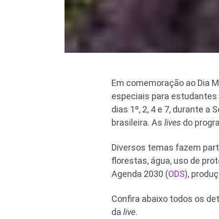
Em comemoração ao Dia Mun
especiais para estudantes 
dias 1º, 2, 4 e 7, durante 
brasileira. As
lives
do progr
Diversos temas fazem parte
florestas, água, uso de pro
Agenda 2030 (
ODS
), produç
Confira abaixo todos os det
da
live
.