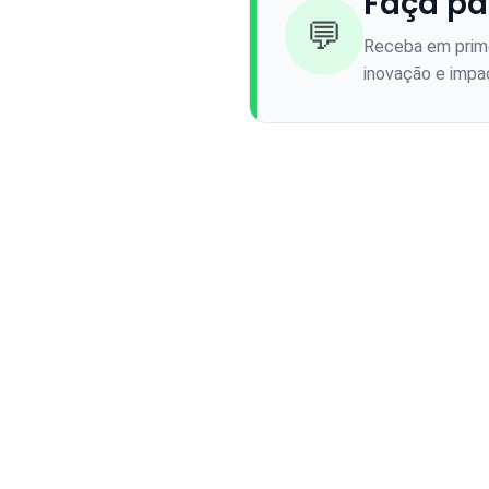
Faça pa
💬
Receba em prime
inovação e impac