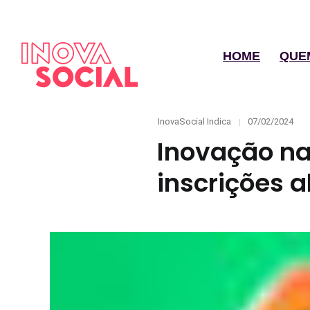
HOME
QUE
Categories
Posted
InovaSocial Indica
07/02/2024
on
Inovação na
inscrições 