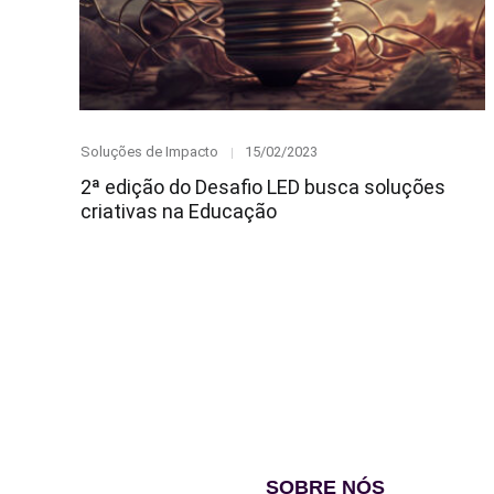
Category
Posted
Soluções de Impacto
15/02/2023
on
2ª edição do Desafio LED busca soluções
criativas na Educação
SOBRE NÓS