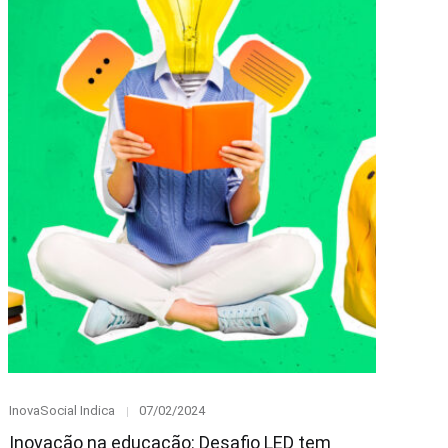
Category
Posted
InovaSocial Indica
07/02/2024
on
Inovação na educação: Desafio LED tem