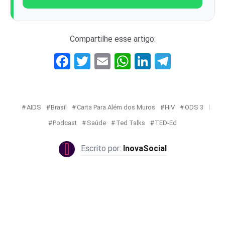
Compartilhe esse artigo:
Facebook
Twitter
Email
WhatsApp
LinkedIn
Telegr
AIDS
Brasil
Carta Para Além dos Muros
HIV
ODS 3
Podcast
Saúde
Ted Talks
TED-Ed
InovaSocial