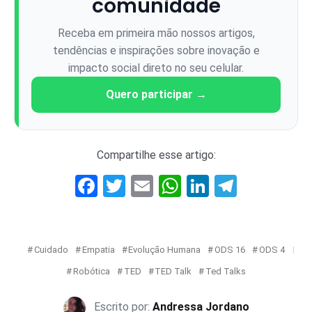
comunidade
Receba em primeira mão nossos artigos,
tendências e inspirações sobre inovação e
impacto social direto no seu celular.
Quero participar →
Compartilhe esse artigo:
Facebook
Twitter
Email
WhatsApp
LinkedIn
Telegr
Cuidado
Empatia
Evolução Humana
ODS 16
ODS 4
Robótica
TED
TED Talk
Ted Talks
Andressa Jordano