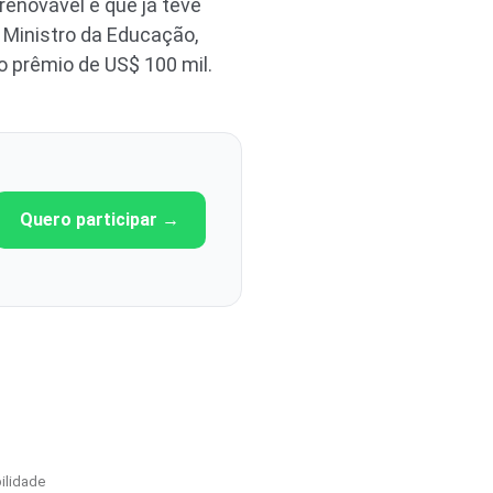
 renovável e que já teve
i Ministro da Educação,
o prêmio de US$ 100 mil.
Quero participar →
ilidade