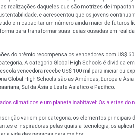
as realizações daqueles que são motrizes de impactant
ustentabilidade, e acrescentou que os jovens continua
ido em capacitar um número ainda maior de futuros líd
orma para transformar suas ideias ousadas em realidad
lhões do prêmio recompensa os vencedores com US$ 600
categoria. A categoria Global High Schools é dividida e
scola vencedora recebe US$ 100 mil para iniciar ou expa
ria Global High Schools são as Américas, Europa e Ásia 
aariana, Sul da Ásia e Leste Asiático e Pacífico.
ados climáticos e um planeta inabitável: Os alertas do n
nscrição variem por categoria, os elementos principais 
ntes e inspiradoras pelas quais a tecnologia, os aplica
ar a vida das pessoas para melhor.