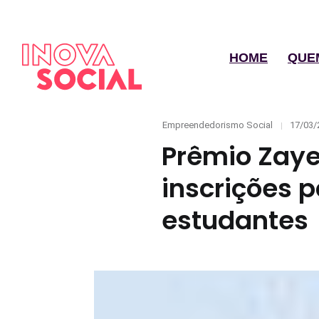
HOME
QUE
Categories
Posted
Empreendedorismo Social
17/03/
on
Prêmio Zaye
inscrições 
estudantes