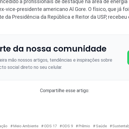
concedido a profissionais de destaque na área de energia
-vice-presidente americano Al Gore. O físico, que já fo
e da Presidência da República e Reitor da USP, recebeu 
rte da nossa comunidade
ira mão nossos artigos, tendências e inspirações sobre
to social direto no seu celular.
Compartilhe esse artigo:
ação
Meio Ambiente
ODS 17
ODS 9
Prêmio
Saúde
Sustentab