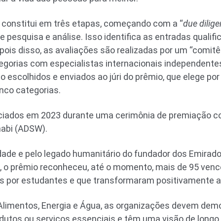
 constitui em três etapas, começando com a “
due dilig
 pesquisa e análise. Isso identifica as entradas qualifi
epois disso, as avaliações são realizadas por um “comit
egorias com especialistas internacionais independentes.
ão escolhidos e enviados ao júri do prêmio, que elege p
nco categorias.
ciados em 2023 durante uma cerimônia de premiação 
habi (ADSW).
idade e pelo legado humanitário do fundador dos Emirad
n, o prêmio reconheceu, até o momento, mais de 95 ven
os por estudantes e que transformaram positivamente a 
 Alimentos, Energia e Água, as organizações devem dem
utos ou serviços essenciais e têm uma visão de longo